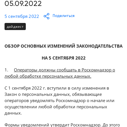
Консалтинг
05.09.2022
Демозалы
Trade-
5 сентября 2022
Поделиться
in
Доставка
дайджест
и
оплата
ОБЗОР ОСНОВНЫХ ИЗМЕНЕНИЙ ЗАКОНОДАТЕЛЬСТВА
Карьера
НА 5 СЕНТЯБРЯ 2022
Отзывы
1.
Операторы должны сообщать в Роскомнадзор о
о
любой обработке персональных данных.
товарах
С 1 сентября 2022 г. вступили в силу изменения в
Контакты
Закон о персональных данных, обязывающие
операторов уведомлять Роскомнадзор о начале или
8
осуществлении любой обработки персональных
(800)
данных.
500-
90-
Формы уведомлений утвердит Роскомнадзор. До этого
93