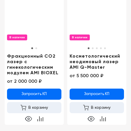
Консалтинг
Демозалы
Trade-
in
Доставка
и
оплата
В наличии
В наличии
Карьера
Фракционный CO2
Косметологический
лазер c
неодимовый лазер
Отзывы
гинекологическим
AMI Q-Master
о
модулем AMI BIOXEL
от
5 500 000 ₽
товарах
от
2 000 000 ₽
Контакты
Запросить КП
Запросить КП
8
В корзину
В корзину
(800)
500-
90-
93