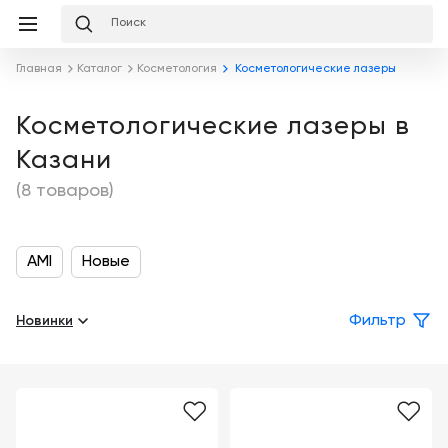
Избранное
Сравнение
Корзина
слуги
Главная
Каталог
Косметология
Косметологические лазеры
равнение
Корзина
Лизинг
Клиника
Косметологические лазеры в
под
Казани
ключ
Льготное
Готовый
кредитование
(8 товаров)
кабинет
под
ваш
Сервисное
запрос
Подробнее
обслуживание
AMI
Новые
Обучение
Каталог
Новинки
Фильтр
Цифровизация
О
медицинского
компании
бизнеса
Услуги