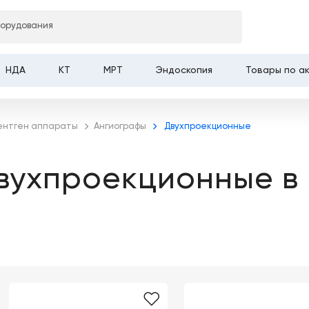
борудования
НДА
КТ
МРТ
Эндоскопия
Товары по а
ентген аппараты
Ангиографы
Двухпроекционные
вухпроекционные в