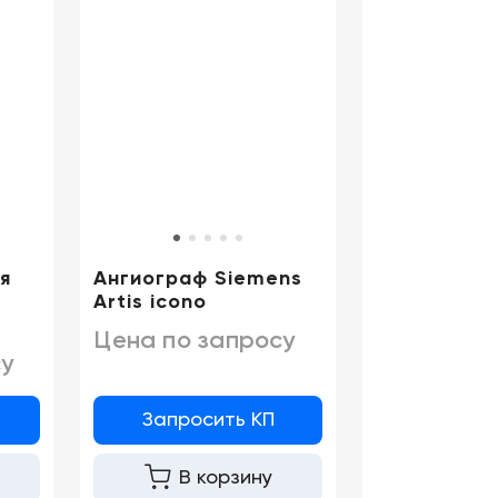
Цифровизация
медицинского
бизнеса
Консалтинг
Trade-
in
я
Ангиограф Siemens
Artis icono
Цена по запросу
у
Запросить КП
В корзину