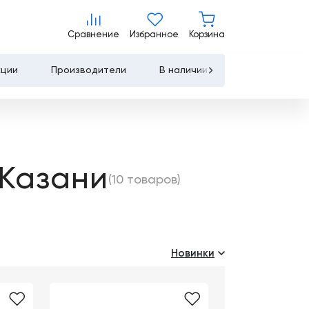
Сравнение
Избранное
Корзина
Сравнение
Избранное
Корзина
кции
Производители
В наличии
Контакты
Услуги
Лизинг
 Казани
(10 товаров)
Льготное
кредитование
Сервисное
обслуживание
Новинки
Обучение