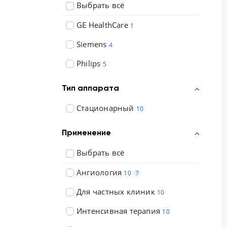
Выбрать всё
Отзывы о товарах
GE HealthCare
1
8 (800) 500-90-93
Siemens
4
Казань
Philips
5
RU
EN
CN
AE
KG
Тип аппарата
Стационарный
10
Применение
Выбрать всё
Ангиология
10
?
Для частных клиник
10
Интенсивная терапия
10