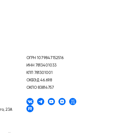
ОГРН 1079847152516
ИНН 7813401033
КПП 781301001
ОКВЭД 46.69.8
ОКПО 83814757
го, 23А