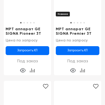
Консалтинг
Демозалы
Trade-
Новинка
in
Доставка
и
МРТ аппарат GE
МРТ аппарат GE
оплата
SIGNA Pioneer 3T
SIGNA Premier 3T
Цена по запросу
Цена по запросу
Карьера
Запросить КП
Запросить КП
Отзывы
о
Под заказ
Под заказ
товарах
Контакты
8
(800)
500-
90-
93