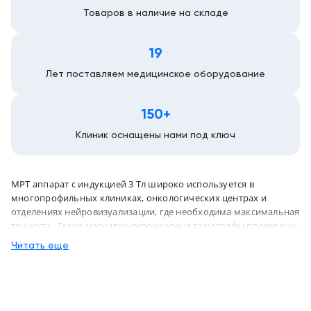
Товаров в наличие на складе
19
Лет поставляем медицинское оборудование
150+
Клиник оснащены нами под ключ
МРТ аппарат с индукцией 3 Тл широко используется в
многопрофильных клиниках, онкологических центрах и
отделениях нейровизуализации, где необходима максимальная
точность. Такие магнитно-резонансные томографы проверены
в условиях интенсивной клинической нагрузки, в том числе
Читать еще
при обследованиях пациентов с подозрением на онкологию,
сосудистые и нейродегенеративные заболевания. Врачи ценят
эти системы за возможность выявлять малейшие структурные
изменения в тканях, особенно при ранней диагностике
опухолей или очаговых поражений головного мозга.