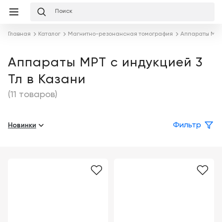
Избранное
Сравнение
Корзина
слуги
Главная
Каталог
Магнитно-резонансная томография
Аппараты МР
равнение
Корзина
Лизинг
Клиника
Аппараты МРТ с индукцией 3
под
Тл в Казани
ключ
Льготное
Готовый
кредитование
(11 товаров)
кабинет
под
ваш
Сервисное
запрос
Новинки
Фильтр
Подробнее
обслуживание
Обучение
Каталог
Цифровизация
О
медицинского
компании
бизнеса
Услуги