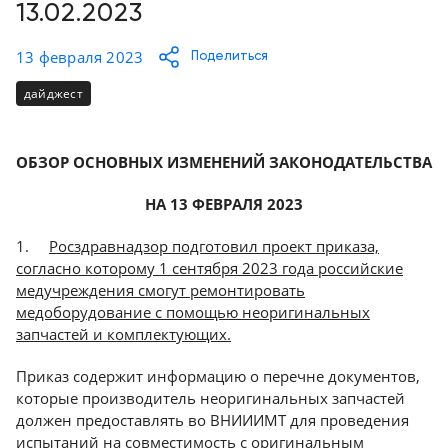
Консалтинг
13.02.2023
Демозалы
Trade-
13 февраля 2023
Поделиться
in
Доставка
дайджест
и
оплата
ОБЗОР ОСНОВНЫХ ИЗМЕНЕНИЙ ЗАКОНОДАТЕЛЬСТВА
Карьера
НА 13 ФЕВРАЛЯ 2023
Отзывы
1.
Росздравнадзор подготовил проект приказа,
о
согласно которому 1 сентября 2023 года российские
товарах
медучреждения смогут ремонтировать
медоборудование с помощью неоригинальных
Контакты
запчастей и комплектующих.
8
Приказ содержит информацию о перечне документов,
(800)
которые производитель неоригинальных запчастей
500-
должен предоставлять во ВНИИИМТ для проведения
90-
93
испытаний на совместимость с оригинальным