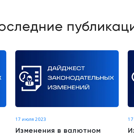
оследние публикац
Общие изм
17 июля 2023
17
Изменения в валютном
И