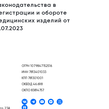
аконодательства в
егистрации и обороте
едицинских изделий от
7.07.2023
ОГРН 1079847152516
ИНН 7813401033
КПП 781301001
ОКВЭД 46.69.8
ОКПО 83814757
го, 23А