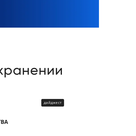
Цифровизация
медицинского
бизнеса
Консалтинг
Trade-
in
охранении
дайджест
ТВА