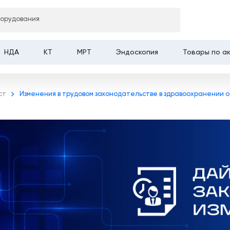
борудования
НДА
КТ
МРТ
Эндоскопия
Товары по а
ст
Изменения в трудовом законодательстве в здравоохранении от