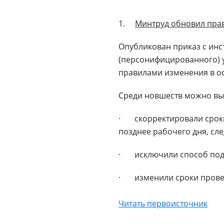
1.
Минтруд обновил пра
Опубликован приказ с ин
(персонифицированного) у
правилами изменения в о
Среди новшеств можно выд
· скорректировали сроки 
позднее рабочего дня, сл
· исключили способ пода
· изменили сроки проверк
Читать первоисточник