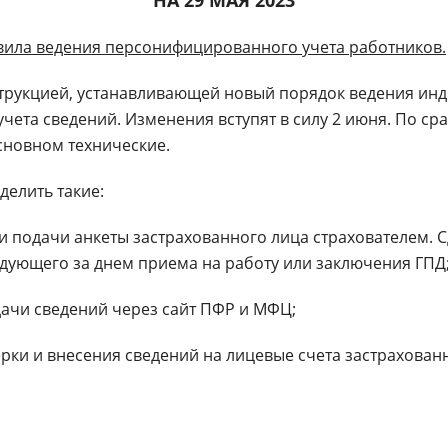
вила ведения персонифицированного учета работников.
струкцией, устанавливающей новый порядок ведения ин
чета сведений. Изменения вступят в силу 2 июня. По с
сновном технические.
елить такие:
подачи анкеты застрахованного лица страхователем. С
едующего за днем приема на работу или заключения ГПД
чи сведений через сайт ПФР и МФЦ;
и и внесения сведений на лицевые счета застрахованн