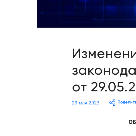
Отзывы о товарах
8 (800) 500-90-93
Казань
RU
EN
CN
AE
KG
Изменени
законода
от 29.05.
29 мая 2023
Поделит
ОБ