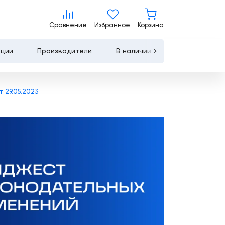
Сравнение
Избранное
Корзина
Сравнение
Избранное
Корзина
кции
Производители
В наличии
Контакты
Услуги
 29.05.2023
Лизинг
Льготное
кредитование
Сервисное
обслуживание
Обучение