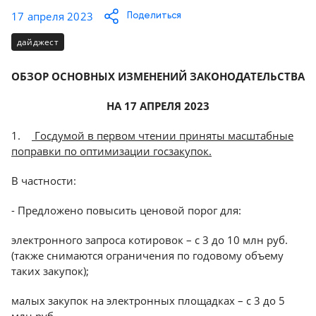
Консалтинг
17 апреля 2023
Поделиться
Демозалы
Trade-
дайджест
in
Доставка
и
ОБЗОР ОСНОВНЫХ ИЗМЕНЕНИЙ ЗАКОНОДАТЕЛЬСТВА
оплата
НА 17 АПРЕЛЯ 2023
Карьера
1.
Госдумой в первом чтении приняты масштабные
поправки по оптимизации госзакупок.
Отзывы
о
В частности:
товарах
- Предложено повысить ценовой порог для:
Контакты
электронного запроса котировок – с 3 до 10 млн руб.
(также снимаются ограничения по годовому объему
8
таких закупок);
(800)
500-
90-
малых закупок на электронных площадках – с 3 до 5
93