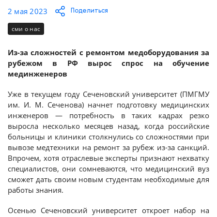
Консалтинг
2 мая 2023
Поделиться
Демозалы
Trade-
сми о нас
in
Доставка
и
Из-за сложностей с ремонтом медоборудования за
оплата
рубежом в РФ вырос спрос на обучение
мединженеров
Карьера
Уже в текущем году Сеченовский университет (ПМГМУ
им. И. М. Сеченова) начнет подготовку медицинских
Отзывы
инженеров — потребность в таких кадрах резко
о
выросла несколько месяцев назад, когда российские
товарах
больницы и клиники столкнулись со сложностями при
вывозе медтехники на ремонт за рубеж из-за санкций.
Контакты
Впрочем, хотя отраслевые эксперты признают нехватку
специалистов, они сомневаются, что медицинский вуз
8
сможет дать своим новым студентам необходимые для
(800)
работы знания.
500-
90-
Осенью Сеченовский университет откроет набор на
93