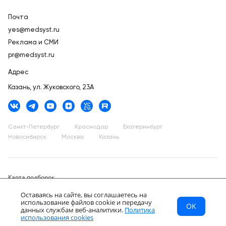
Почта
yes@medsyst.ru
Реклама и СМИ
pr@medsyst.ru
Адрес
Казань,
ул. Жуковского, 23А
Санкт-Петербург
Краснодар
Екатеринбург
Новосибирск
Москва
Казань
Карта подборок
Каталог товаров
Оставаясь на сайте, вы соглашаетесь на
использование файлов cookie и передачу
OK
ООО «Медицинские Системы и Технологии» © 2007 - 2026.
МСТ
Каталог
Главная
данных службам веб-аналитики.
Политика
Сайт носит информационный характер и не является публичной
RU
использования cookies
офертой.