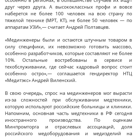
особенно в регионах, в большинстве случаев их ищут
друг через друга. А высококлассных профи и вовсе
наберется не более 100 человек на всю страну по
тяжелой технике (МРТ, КТ), не более 50 человек — по
аппаратам УЗИ»,— считает Андрей Полтавцев.
«Мединженеры были и остаются штучным товаром в
силу специфики, их невозможно готовить массово,
особенно разработчиков, которые составляют не более
10%. Остальные востребованы в сервисе и
техобслуживании, где сейчас кадровый вопрос стоит
особенно остро»,— соглашается гендиректор НТЦ
«Медитэкс» Андрей Виленский.
В свою очередь, спрос на мединженеров мог вырасти
из-за сложностей при обслуживании медтехники,
которую используют российские больницы и клиники.
Напомним, основная часть медтехники в РФ сегодня
иностранного производства. По оценкам
Минпромторга и отраслевых ассоциаций, доля
российского медоборудования и медизделий на