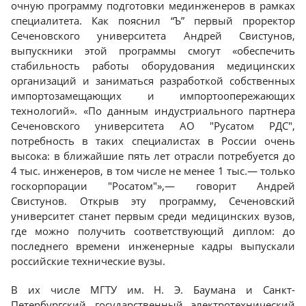
очную программу подготовки мединженеров в рамках
специалитета. Как пояснил “Ъ” первый проректор
Казань
Сеченовского университета Андрей Свистунов,
выпускники этой программы смогут «обеспечить
стабильность работы оборудования медицинских
организаций и заниматься разработкой собственных
импортозамещающих и импортоопережающих
технологий». «По данным индустриального партнера
Сеченовского университета АО "Русатом РДС",
потребность в таких специалистах в России очень
высока: в ближайшие пять лет отрасли потребуется до
4 тыс. инженеров, в том числе не менее 1 тыс.— только
госкорпорации "Росатом"»,— говорит Андрей
Свистунов. Открыв эту программу, Сеченовский
университет станет первым среди медицинских вузов,
где можно получить соответствующий диплом: до
последнего времени инженерные кадры выпускали
российские технические вузы.
В их числе МГТУ им. Н. Э. Баумана и Санкт-
Петербургский государственный электротехнический