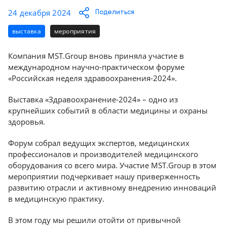
Консалтинг
24 декабря 2024
Поделиться
Демозалы
Trade-
выставка
мероприятия
in
Доставка
и
Компания MST.Group вновь приняла участие в
оплата
международном научно-практическом форуме
«Российская неделя здравоохранения-2024».
Карьера
Выставка «Здравоохранение-2024» – одно из
крупнейших событий в области медицины и охраны
Отзывы
здоровья.
о
товарах
Форум собрал ведущих экспертов, медицинских
профессионалов и производителей медицинского
Контакты
оборудования со всего мира. Участие MST.Group в этом
мероприятии подчеркивает нашу приверженность
8
развитию отрасли и активному внедрению инноваций
(800)
в медицинскую практику.
500-
90-
В этом году мы решили отойти от привычной
93