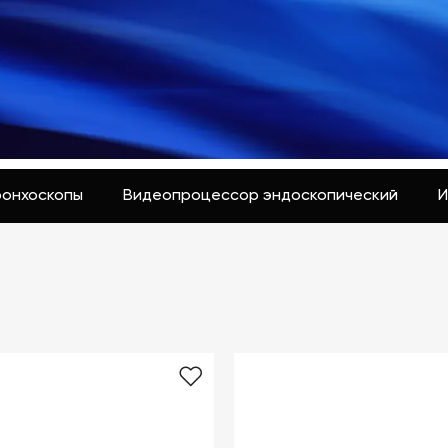
ронхоскопы
Видеопроцессор эндоскопический
И