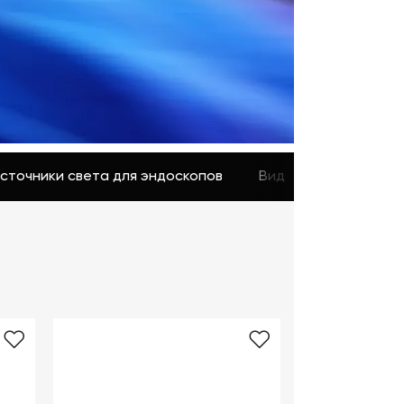
Цифровизация
медицинского
бизнеса
Консалтинг
Trade-
in
сточники света для эндоскопов
Видеоэндоскопичес