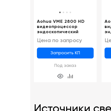
Aohua VME 2800 HD
Ao
видеопроцессор
ви
эндоскопический
эн
Цена по запросу
Це
Запросить КП
Под заказ
Источники све