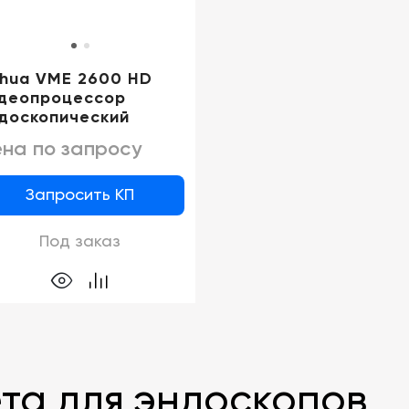
hua VME 2600 HD
деопроцессор
доскопический
на по запросу
Запросить КП
Под заказ
та для эндоскопов