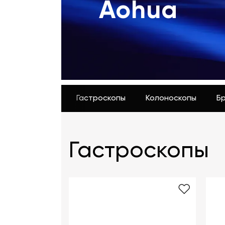
Aohua
Отзывы о товарах
8 (800) 500-90-93
Казань
RU
EN
CN
AE
KG
Гастроскопы
Колоноскопы
Б
Гастроскопы