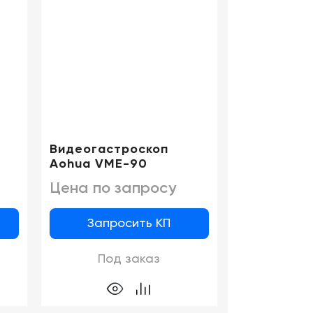
Видеогастроскоп
Видеогаст
Aohua VME-90
Aohua VME
Цена по запросу
Цена по 
Запросить КП
Запро
Под заказ
Под