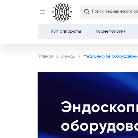
Поиск медицинского о
УЗИ аппараты
Косметология
Каталог
Главная
Бренды
Медицинское оборудовани
О компании
Услуги
Демозалы
Эндоскоп
Доставка и оплата
оборудов
Карьера