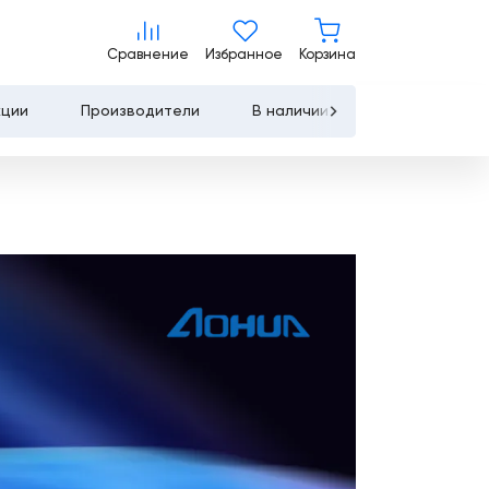
Сравнение
Избранное
Корзина
Сравнение
Избранное
Корзина
кции
Производители
В наличии
Контакты
Услуги
Лизинг
Льготное
кредитование
Сервисное
обслуживание
Обучение