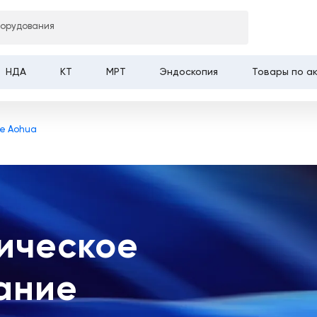
борудования
НДА
КТ
МРТ
Эндоскопия
Товары по а
е Aohua
ическое
ание