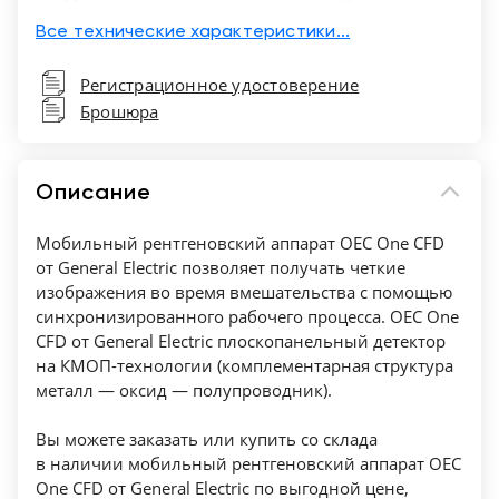
Моторизированность системы: Да
Режим сниженной лучевой нагрузки: Да
Все технические характеристики...
Тип излучения: Импульсное
Регистрационное удостоверение
Размер детектора, см: 21 х 21
Брошюра
Размер экрана, дюймы: 27
Максимальная мощность, кВт: 2,5
Тип детектора: Цифровой
Описание
Тип монитора: Сенсорный
Мобильный рентгеновский аппарат OEC One CFD
от General Electric позволяет получать четкие
изображения во время вмешательства с помощью
синхронизированного рабочего процесса. OEC One
CFD от General Electric плоскопанельный детектор
на КМОП-технологии (комплементарная структура
металл — оксид — полупроводник).
Вы можете заказать или купить со склада
в наличии мобильный рентгеновский аппарат OEC
One CFD от General Electric по выгодной цене,