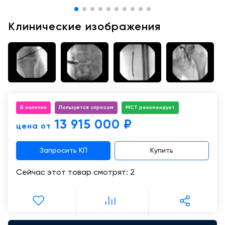
Консалтинг
Демозалы
Клинические изображения
Trade-
in
Доставка
и
оплата
Карьера
В наличии
Пользуется спросом
МСТ рекомендует
Отзывы
о
13 915 000 ₽
цена от
товарах
Запросить КП
Купить
Контакты
Сейчас этот товар смотрят:
2
8
(800)
500-
90-
93