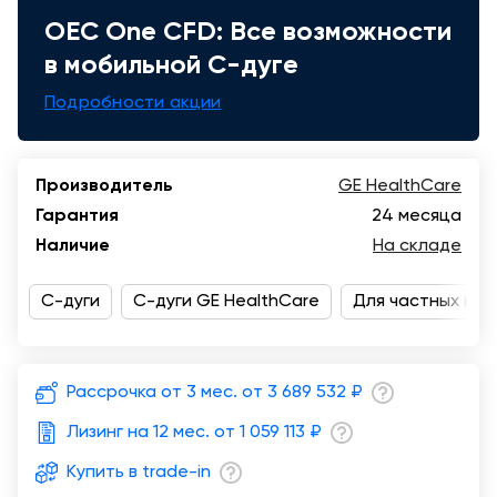
OEC One CFD: Все возможности
Казань
в мобильной C-дуге
Подробности акции
Производитель
GE HealthCare
Гарантия
24 месяца
Наличие
На складе
С-дуги
С-дуги GE HealthCare
Для частных кли
Рассрочка от 3 мес. от
3 689 532 ₽
Лизинг на 12 мес. от
1 059 113 ₽
Купить в trade-in