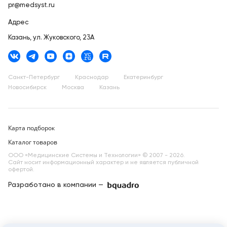
pr@medsyst.ru
Адрес
Казань,
ул. Жуковского, 23А
Санкт-Петербург
Краснодар
Екатеринбург
Новосибирск
Москва
Казань
Карта подборок
Каталог товаров
ООО «Медицинские Системы и Технологии» © 2007 - 2026.
Сайт носит информационный характер и не является публичной
офертой.
Разработано в компании —
dev