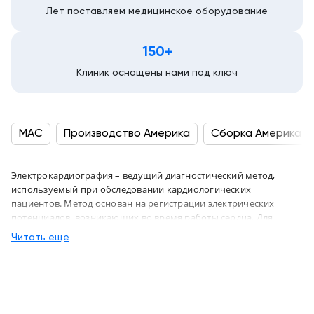
Лет поставляем медицинское оборудование
150+
Клиник оснащены нами под ключ
MAC
Производство Америка
Сборка Америка
Электрокардиография – ведущий диагностический метод,
используемый при обследовании кардиологических
пациентов. Метод основан на регистрации электрических
потенциалов, возникающих во время работы сердца. Для
проведения диагностики необходим ЭКГ аппарат. Результатом
Читать еще
проведенного исследования является получение
кардиограммы – графического изображения сердечной
деятельности, отображаемой на термобумаге или мониторе.
При помощи ЭКГ можно диагностировать самые
разнообразные сердечно-сосудистые заболевания, в том числе,