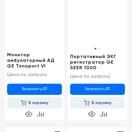
Консалтинг
Демозалы
Trade-
in
Доставка
и
оплата
Карьера
Монитор
Портативный ЭКГ
амбулаторный АД
регистратор GE
Отзывы
GE Tonoport VI
SEER 1000
о
Цена по запросу
Цена по запросу
товарах
Запросить КП
Запросить КП
Контакты
В корзину
В корзину
8
(800)
500-
90-
93