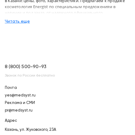
в Казани: цены, фото, характеристики. Предлагаем к продаже
косметология Energist по специальным предложениям в
наличии и под заказ, от надежного официального
дистрибьютора "МСТ", с бесплатной доставкой в город Казань и
Читать еще
по всей России
8 (800) 500-90-93
Звонок по России бесплатно
Почта
yes@medsyst.ru
Реклама и СМИ
pr@medsyst.ru
Адрес
Казань,
ул. Жуковского, 23А