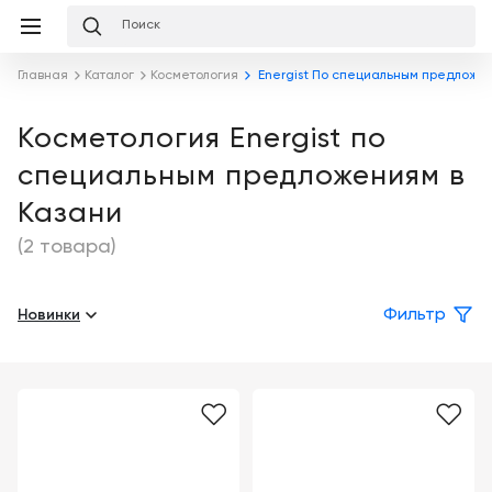
Избранное
Сравнение
Корзина
слуги
Главная
Каталог
Косметология
Energist По специальным предложе
равнение
Корзина
Лизинг
Клиника
Косметология Energist по
под
специальным предложениям в
ключ
Льготное
Готовый
кредитование
Казани
кабинет
под
ваш
(2 товара)
Сервисное
запрос
Подробнее
обслуживание
Новинки
Фильтр
Обучение
Каталог
Цифровизация
О
медицинского
компании
бизнеса
Услуги