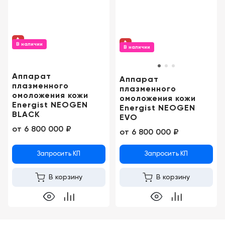
Консалтинг
Демозалы
Trade-
in
Доставка
В наличии
В наличии
и
оплата
Аппарат
Аппарат
плазменного
Карьера
плазменного
омоложения кожи
омоложения кожи
Energist NEOGEN
Energist NEOGEN
Отзывы
BLACK
EVO
о
от
6 800 000 ₽
от
6 800 000 ₽
товарах
Запросить КП
Запросить КП
Контакты
В корзину
В корзину
8
(800)
500-
90-
93