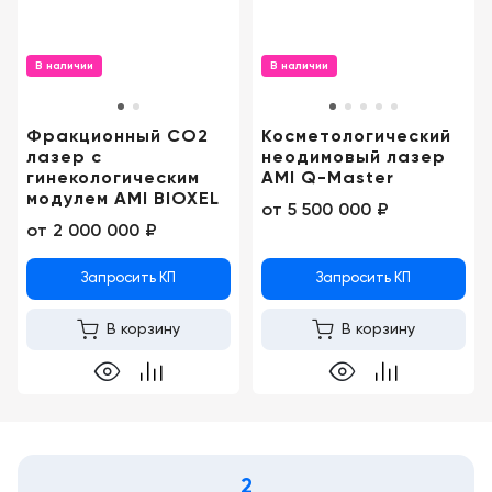
Консалтинг
Демозалы
Trade-
В наличии
В наличии
in
Доставка
и
Фракционный CO2
Косметологический
оплата
лазер c
неодимовый лазер
гинекологическим
AMI Q-Master
Карьера
модулем AMI BIOXEL
от
5 500 000 ₽
от
2 000 000 ₽
Отзывы
о
Запросить КП
Запросить КП
товарах
В корзину
В корзину
Контакты
8
(800)
500-
90-
93
2