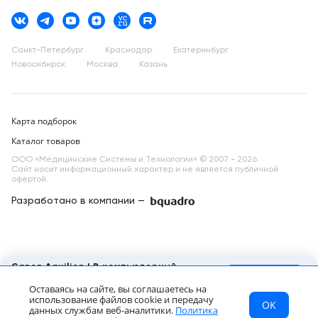
Санкт-Петербург
Краснодар
Екатеринбург
Новосибирск
Москва
Казань
Карта подборок
Каталог товаров
ООО «Медицинские Системы и Технологии» © 2007 - 2026.
Сайт носит информационный характер и не является публичной
офертой.
Разработано в компании —
dev
Canon Aquilion LB компьютерный
томограф
Запросить КП
Оставаясь на сайте, вы соглашаетесь на
Цена по запросу
использование файлов cookie и передачу
OK
МСТ
Каталог
Главная
данных службам веб-аналитики.
Политика