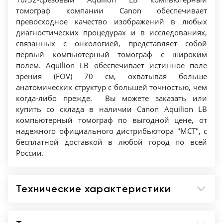
Детектор - 16 строк с шириной элемента 0,5
томограф компании Canon обеспечивает
превосходное качество изображений в любых
мм
диагностических процедурах и в исследованиях,
Апертура гентри - 90 см
связанных с онкологией, представляет собой
Поле обзора FOV - 70 см у детектора
первый компьютерный томограф с широким
QuantumPLUS
полем. Aquilion LB обеспечивает истинное поле
Реконструкция - До 22 изображений в
зрения (FOV) 70 см, охватывая больше
анатомических структур с большей точностью, чем
секунду
когда-либо прежде. Вы можете заказать или
Грузоподъемность стола - 300 кг
купить со склада в наличии Canon Aquilion LB
Для сканирования молочных желез есть
компьютерный томограф по выгодной цене, от
возможность наклонить упор на угол до 25
надежного официального дистрибьютора "МСТ", с
градусов.
бесплатной доставкой в любой город по всей
Дека для лучевой терапии с системой
России.
индексного позиционирования пациента
(IPPS)
Технические характеристики