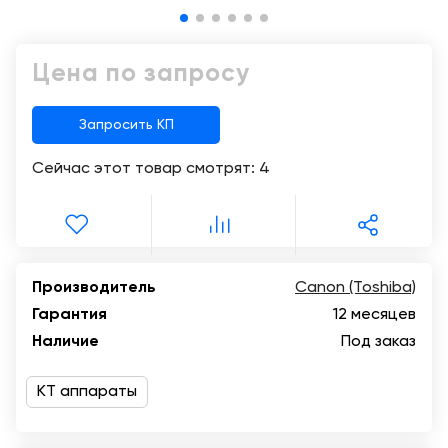
Консалтинг
Демозалы
Trade-
Цена по запросу
in
Доставка
и
оплата
Запросить КП
Сейчас этот товар смотрят:
4
Карьера
Отзывы
о
товарах
Производитель
Canon (Toshiba)
Гарантия
12 месяцев
Контакты
Наличие
Под заказ
8
(800)
КТ аппараты
500-
90-
93