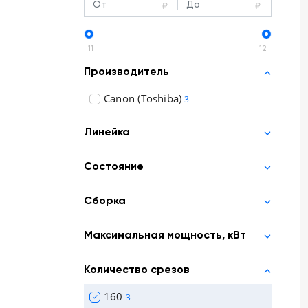
Отзывы о товарах
8 (800) 500-90-93
11
12
Производитель
Казань
Canon (Toshiba)
3
RU
EN
CN
AE
KG
Линейка
Состояние
Сборка
Максимальная мощность, кВт
Количество срезов
160
3