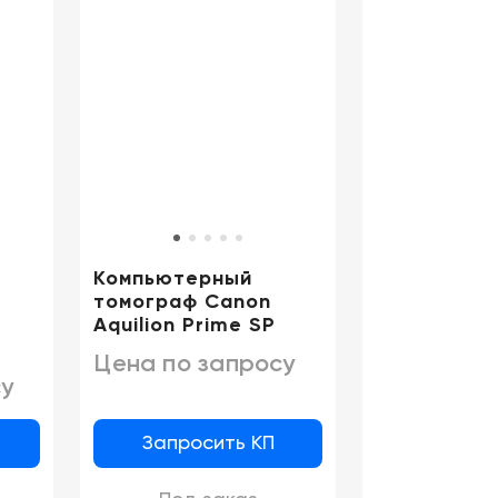
Цифровизация
медицинского
бизнеса
Консалтинг
Trade-
in
Компьютерный
томограф Canon
Aquilion Prime SP
Цена по запросу
у
Запросить КП