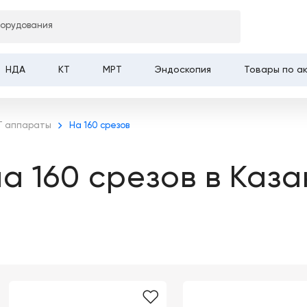
борудования
НДА
КТ
МРТ
Эндоскопия
Товары по а
Т аппараты
На 160 срезов
а 160 срезов в Каза