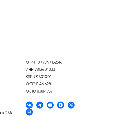
ОГРН 1079847152516
ИНН 7813401033
КПП 781301001
ОКВЭД 46.69.8
ОКПО 83814757
го, 23А