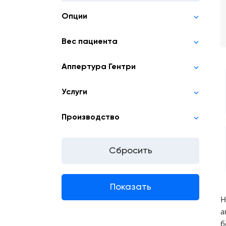
Опции
Вес пациента
Аппертура Гентри
Услуги
Производство
Н
а
б