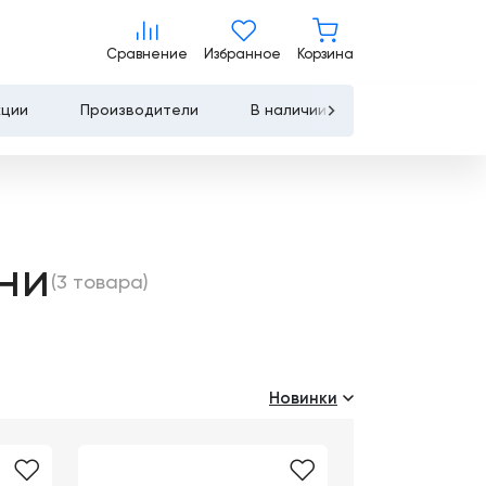
Сравнение
Избранное
Корзина
Сравнение
Избранное
Корзина
кции
Производители
В наличии
Контакты
Услуги
Лизинг
ни
(3 товара)
Льготное
кредитование
Сервисное
обслуживание
Новинки
Обучение