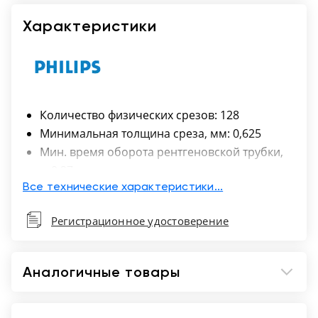
Характеристики
Казань
Количество физических срезов: 128
Минимальная толщина среза, мм: 0,625
Мин. время оборота рентгеновской трубки,
с: 0,27
Диаметр апертуры гентри, см: 80
Все технические характеристики...
Максимально допустимый вес пациента,
Регистрационное удостоверение
кг: 307
Мощность генератора, кВт: 120
Аналогичные товары