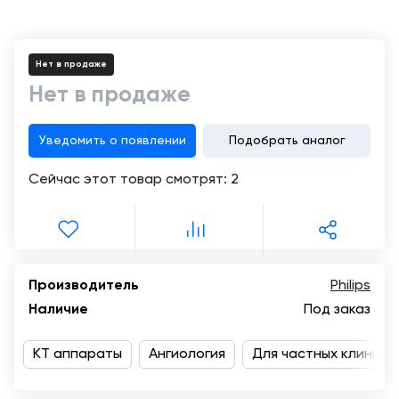
Консалтинг
Демозалы
Trade-
in
Нет в продаже
Доставка
и
Нет в продаже
оплата
Уведомить о появлении
Подобрать аналог
Карьера
Сейчас этот товар смотрят:
2
Отзывы
о
товарах
Контакты
Производитель
Philips
Наличие
Под заказ
8
(800)
КТ аппараты
Ангиология
Для частных клиник
500-
90-
93