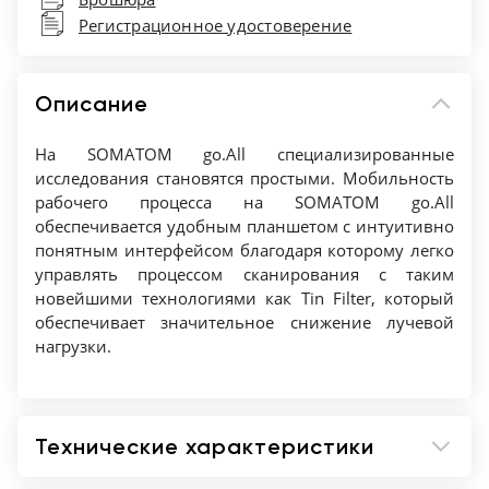
использовании SAFIRE1,2)
Регистрационное удостоверение
Напряжение трубки - 70, 80, 90, 100, 110, 120,
130, 140 кВ
Ток трубки - До 825 мА
Описание
Охват по оси z - 2,2 см
Макс. нагрузка на стол - 227 кг
На SOMATOM go.All специализированные
Алгоритм итеративной реконструкции -
исследования становятся простыми. Мобильность
рабочего процесса на SOMATOM go.All
SAFIRE
обеспечивается удобным планшетом с интуитивно
понятным интерфейсом благодаря которому легко
управлять процессом сканирования с таким
новейшими технологиями как Tin Filter, который
обеспечивает значительное снижение лучевой
нагрузки.
Технические характеристики