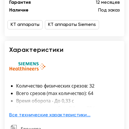
Гарантия
12 месяцев
Казань
Наличие
Под заказ
КТ аппараты
КТ аппараты Siemens
Характеристики
Количество физических срезов: 32
Всего срезов (max количество): 64
Время оборота - До 0,33 с
Рентгеновская трубка - 7,0 млн ТЕ (эквивалент
17,5 млн ТЕ)
Все технические характеристики...
Мощность - 75 кВт (187 кВт при
Брошюра