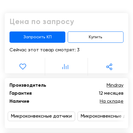
Консалтинг
Демозалы
Trade-
Цена по запросу
in
Доставка
и
оплата
Запросить КП
Купить
Сейчас этот товар смотрят:
3
Карьера
Отзывы
о
товарах
Производитель
Mindray
Гарантия
12 месяцев
Контакты
Наличие
На складе
8
(800)
Микроконвексные датчики
Микроконвексные датч
500-
90-
93