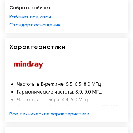
Собрать кабинет
Казань
Кабинет под ключ
Стандарт оснащения
Характеристики
Частоты в B-режиме: 5.5, 6.5, 8.0 МГц
Гармонические частоты: 8.0, 9.0 МГц
Частоты допплера: 4.4, 5.0 МГц
Совместимая биопсийная насадка NGB-005
Угол сканирования: 99°
Все технические характеристики...
Радиус кривизны: 16 мм
Количество элементов: 128