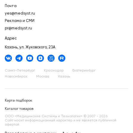
Почта
yes@medsyst.ru
Реклама и СМИ
pr@medsyst.ru
Адрес
Казань,
ул. Жуковского, 23А
Санкт-Петербург
Краснодар
Екатеринбург
Новосибирск
Москва
Казань
Карта подборок
Каталог товаров
ООО «Медицинские Системы и Технологии» © 2007 - 2026.
Сайт носит информационный характер и не является публичной
офертой.