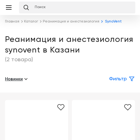
Избранное
Сравнение
Корзина
слуги
Главная
Каталог
Реанимация и анестезиология
SynoVent
равнение
Корзина
Лизинг
Клиника
Реанимация и анестезиология
под
synovent в Казани
ключ
Льготное
Готовый
кредитование
(2 товара)
кабинет
под
ваш
Сервисное
запрос
Новинки
Фильтр
Подробнее
обслуживание
Обучение
Каталог
Цифровизация
О
медицинского
компании
бизнеса
Услуги