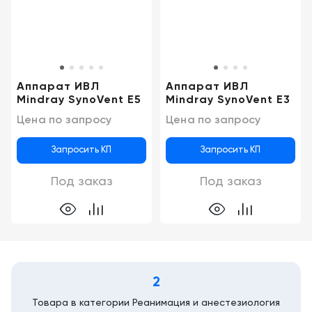
Консалтинг
Демозалы
Trade-
in
Доставка
и
Аппарат ИВЛ
Аппарат ИВЛ
оплата
Mindray SynoVent E5
Mindray SynoVent E3
Цена по запросу
Цена по запросу
Карьера
Запросить КП
Запросить КП
Отзывы
о
Под заказ
Под заказ
товарах
Контакты
8
(800)
2
500-
90-
Товара в категории Реанимация и анестезиология
93