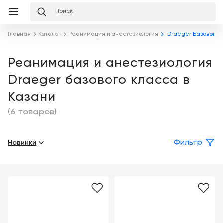
Избранное
Сравнение
Корзина
слуги
Главная
Каталог
Реанимация и анестезиология
Draeger Базового 
равнение
Корзина
Лизинг
Клиника
Реанимация и анестезиология
под
Draeger базового класса в
ключ
Льготное
Готовый
кредитование
Казани
кабинет
под
ваш
(6 товаров)
Сервисное
запрос
Подробнее
обслуживание
Новинки
Фильтр
Обучение
Каталог
Цифровизация
О
медицинского
компании
бизнеса
Услуги