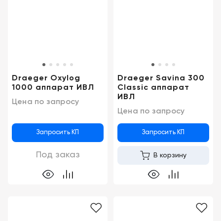
Консалтинг
Демозалы
Trade-
in
Доставка
и
оплата
Draeger Oxylog
Draeger Savina 300
Карьера
1000 аппарат ИВЛ
Classic аппарат
ИВЛ
Цена по запросу
Цена по запросу
Отзывы
о
товарах
Запросить КП
Запросить КП
Под заказ
В корзину
Контакты
8
(800)
500-
90-
93