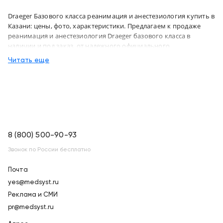
Draeger Базового класса реанимация и анестезиология купить в
Казани: цены, фото, характеристики. Предлагаем к продаже
реанимация и анестезиология Draeger базового класса в
наличии и под заказ, от надежного официального
дистрибьютора "МСТ", с бесплатной доставкой в город Казань и
Читать еще
по всей России
8 (800) 500-90-93
Звонок по России бесплатно
Почта
yes@medsyst.ru
Реклама и СМИ
pr@medsyst.ru