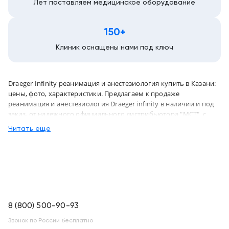
Лет поставляем медицинское оборудование
150+
Клиник оснащены нами под ключ
Draeger Infinity реанимация и анестезиология купить в Казани:
цены, фото, характеристики. Предлагаем к продаже
реанимация и анестезиология Draeger infinity в наличии и под
заказ, от надежного официального дистрибьютора "МСТ", с
бесплатной доставкой в город Казань и по всей России
Читать еще
8 (800) 500-90-93
Звонок по России бесплатно