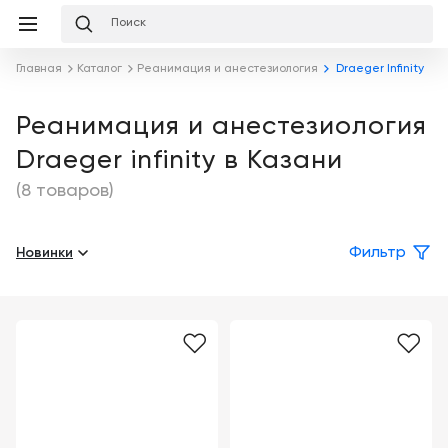
Избранное
Сравнение
Корзина
слуги
Главная
Каталог
Реанимация и анестезиология
Draeger Infinity
равнение
Корзина
Лизинг
Клиника
Реанимация и анестезиология
под
Draeger infinity в Казани
ключ
Льготное
Готовый
кредитование
(8 товаров)
кабинет
под
ваш
Сервисное
запрос
Новинки
Фильтр
Подробнее
обслуживание
Обучение
Каталог
Цифровизация
О
медицинского
компании
бизнеса
Услуги