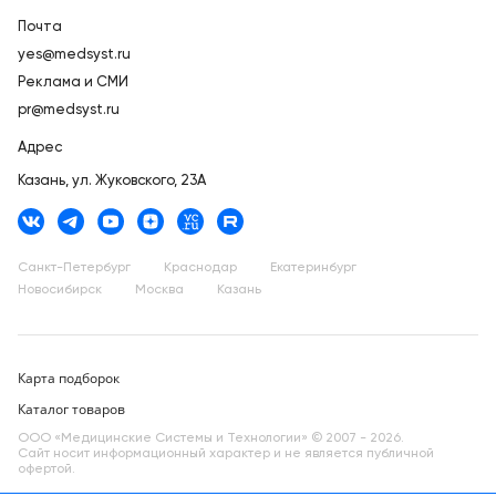
Почта
yes@medsyst.ru
Реклама и СМИ
pr@medsyst.ru
Адрес
Казань,
ул. Жуковского, 23А
Санкт-Петербург
Краснодар
Екатеринбург
Новосибирск
Москва
Казань
Карта подборок
Каталог товаров
ООО «Медицинские Системы и Технологии» © 2007 - 2026.
Сайт носит информационный характер и не является публичной
офертой.