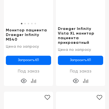
Консалтинг
Демозалы
Trade-
in
Доставка
и
Draeger Infinity
Монитор пациента
оплата
Vista XL монитор
Draeger Infinity
пациента
M540
Карьера
прикроватный
Цена по запросу
Цена по запросу
Отзывы
о
Запросить КП
Запросить КП
товарах
Под заказ
Под заказ
Контакты
8
(800)
500-
90-
93