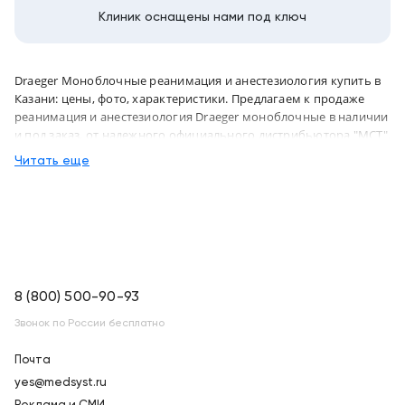
Клиник оснащены нами под ключ
Draeger Моноблочные реанимация и анестезиология купить в
Казани: цены, фото, характеристики. Предлагаем к продаже
реанимация и анестезиология Draeger моноблочные в наличии
и под заказ, от надежного официального дистрибьютора "МСТ",
с бесплатной доставкой в город Казань и по всей России
Читать еще
8 (800) 500-90-93
Звонок по России бесплатно
Почта
yes@medsyst.ru