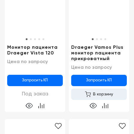
Консалтинг
Демозалы
Trade-
in
Доставка
и
оплата
Монитор пациента
Draeger Vamos Plus
Карьера
Draeger Vista 120
монитор пациента
прикроватный
Цена по запросу
Цена по запросу
Отзывы
о
товарах
Запросить КП
Запросить КП
Под заказ
В корзину
Контакты
8
(800)
500-
90-
93