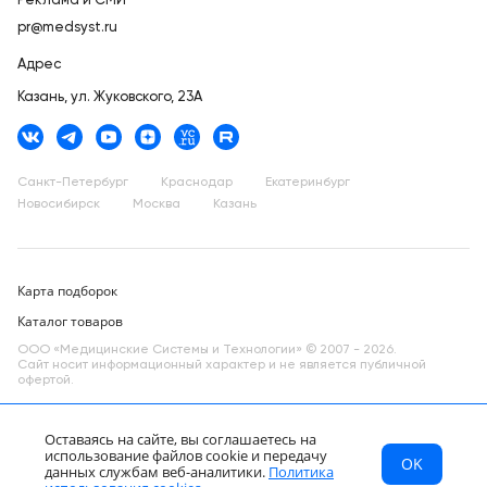
Реклама и СМИ
pr@medsyst.ru
Адрес
Казань,
ул. Жуковского, 23А
Санкт-Петербург
Краснодар
Екатеринбург
Новосибирск
Москва
Казань
Карта подборок
Каталог товаров
ООО «Медицинские Системы и Технологии» © 2007 - 2026.
Сайт носит информационный характер и не является публичной
офертой.
Разработано в компании —
dev
Оставаясь на сайте, вы соглашаетесь на
использование файлов cookie и передачу
OK
МСТ
Каталог
Главная
данных службам веб-аналитики.
Политика
RU