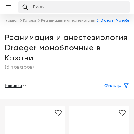
Избранное
Сравнение
Корзина
слуги
Главная
Каталог
Реанимация и анестезиология
Draeger Моноблоч
равнение
Корзина
Лизинг
Клиника
Реанимация и анестезиология
под
Draeger моноблочные в
ключ
Льготное
Готовый
кредитование
Казани
кабинет
под
ваш
(6 товаров)
Сервисное
запрос
Подробнее
обслуживание
Новинки
Фильтр
Обучение
Каталог
Цифровизация
О
медицинского
компании
бизнеса
Услуги