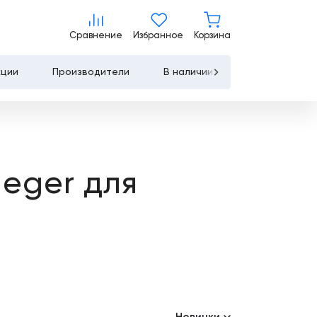
Сравнение
Избранное
Корзина
Сравнение
Избранное
Корзина
кции
Производители
В наличии
Контакты
Услуги
Лизинг
eger для
Льготное
кредитование
Сервисное
обслуживание
Обучение