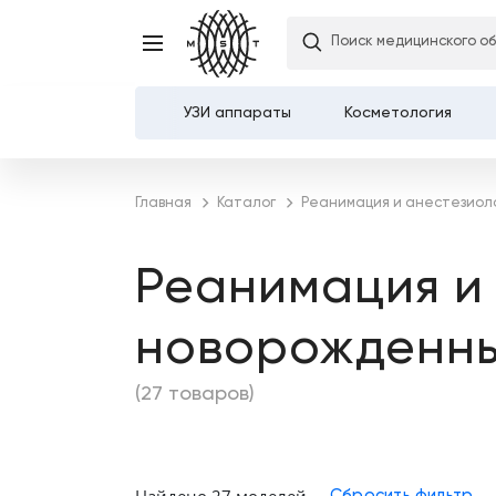
Поиск медицинского о
УЗИ аппараты
Косметология
Каталог
Главная
Каталог
Реанимация и анестезиол
О компании
Реанимация и 
Услуги
новорожденны
Демозалы
(27 товаров)
Доставка и оплата
Карьера