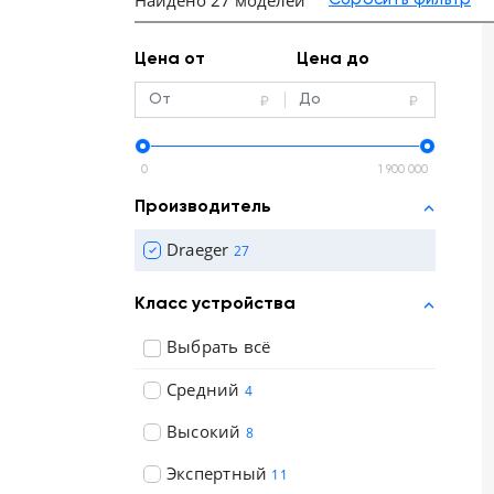
Найдено 27 моделей
Отзывы о товарах
Цена от
Цена до
8 (800) 500-90-93
Казань
RU
EN
CN
AE
KG
0
1 900 000
Производитель
Draeger
27
Класс устройства
Выбрать всё
Средний
4
Высокий
8
Экспертный
11