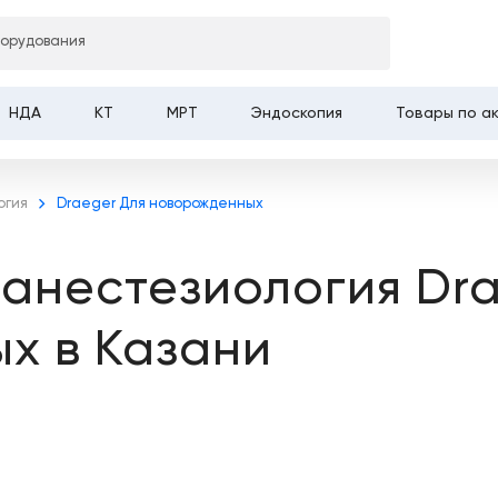
борудования
НДА
КТ
МРТ
Эндоскопия
Товары по а
огия
Draeger Для новорожденных
анестезиология Dra
х в Казани