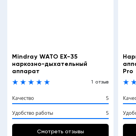
Mindray WATO EX-35
Нар
наркозно-дыхательный
апп
аппарат
Pro
1 отзыв
Качество
5
Каче
Удобство работы
5
Удоб
Смотреть отзывы