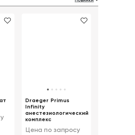
Новинки
Цифровизация
медицинского
бизнеса
Консалтинг
Trade-
in
ат
Draeger Primus
Infinity
анестезиологический
у
комплекс
Цена по запросу