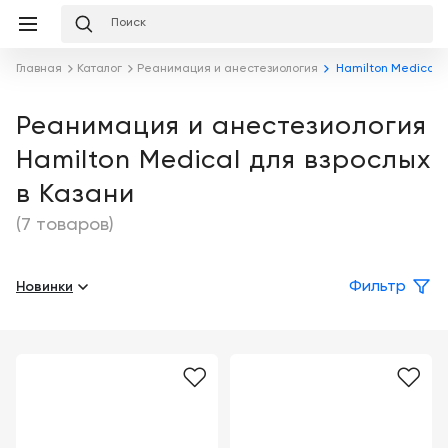
Избранное
Сравнение
Корзина
слуги
Главная
Каталог
Реанимация и анестезиология
Hamilton Medical Д
равнение
Корзина
Лизинг
Клиника
Реанимация и анестезиология
под
Hamilton Medical для взрослых
ключ
Льготное
Готовый
кредитование
в Казани
кабинет
под
ваш
(7 товаров)
Сервисное
запрос
Подробнее
обслуживание
Новинки
Фильтр
Обучение
Каталог
Цифровизация
О
медицинского
компании
бизнеса
Услуги