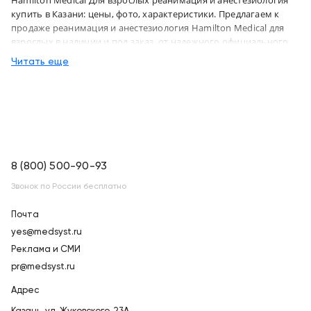
купить в Казани: цены, фото, характеристики. Предлагаем к
продаже реанимация и анестезиология Hamilton Medical для
взрослых в наличии и под заказ, от надежного официального
дистрибьютора "МСТ", с бесплатной доставкой в город Казань и
Читать еще
по всей России
8 (800) 500-90-93
Звонок по России бесплатно
Почта
yes@medsyst.ru
Реклама и СМИ
pr@medsyst.ru
Адрес