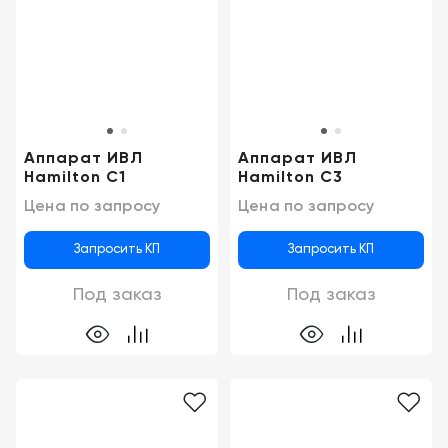
Консалтинг
Демозалы
Trade-
in
Доставка
и
оплата
Аппарат ИВЛ
Аппарат ИВЛ
Карьера
Hamilton C1
Hamilton C3
Цена по запросу
Цена по запросу
Отзывы
о
Запросить КП
Запросить КП
товарах
Под заказ
Под заказ
Контакты
8
(800)
500-
90-
93