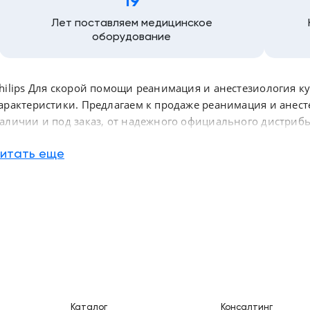
19
Лет поставляем медицинское
оборудование
hilips Для скорой помощи реанимация и анестезиология ку
арактеристики. Предлагаем к продаже реанимация и анест
аличии и под заказ, от надежного официального дистрибь
ород Казань и по всей России
итать еще
Каталог
Консалтинг