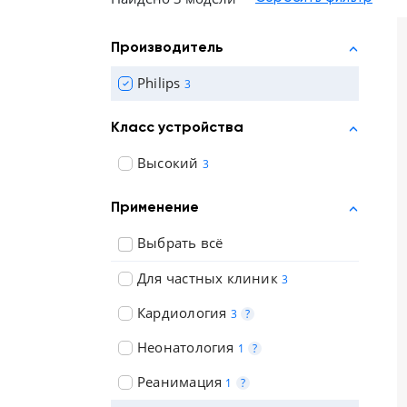
Отзывы о товарах
Производитель
8 (800) 500-90-93
Philips
3
Казань
Класс устройства
RU
EN
CN
AE
KG
Высокий
3
Применение
Выбрать всё
Для частных клиник
3
Кардиология
3
?
Неонатология
1
?
Реанимация
1
?