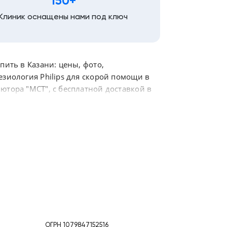
150+
Клиник оснащены нами под ключ
пить в Казани: цены, фото,
езиология Philips для скорой помощи в
ютора "МСТ", с бесплатной доставкой в
ОГРН 1079847152516