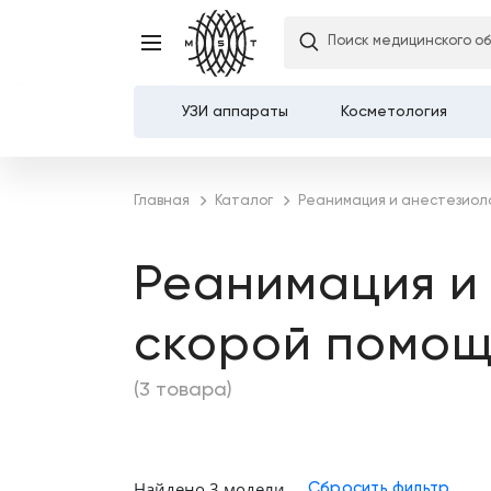
Поиск медицинского о
УЗИ аппараты
Косметология
Каталог
Главная
Каталог
Реанимация и анестезиол
О компании
Реанимация и 
Услуги
скорой помощ
Демозалы
(3 товара)
Доставка и оплата
Карьера
Найдено 3 модели