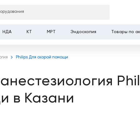
борудования
НДА
КТ
МРТ
Эндоскопия
Товары по а
огия
Philips Для скорой помощи
анестезиология Phil
и в Казани