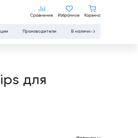
Сравнение
Избранное
Корзина
Сравнение
Избранное
Корзина
кции
Производители
В наличии
Контакты
Услуги
Лизинг
ips для
Льготное
кредитование
Сервисное
обслуживание
Обучение