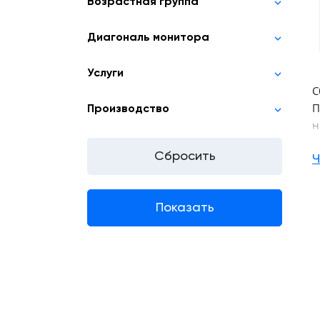
Возрастная группа
Диагональ монитора
Услуги
С
П
Производство
н
Р
Ч