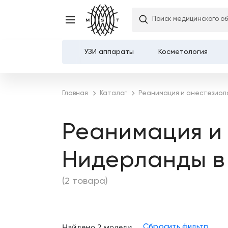
Поиск медицинского о
УЗИ аппараты
Косметология
Каталог
Главная
Каталог
Реанимация и анестезиол
О компании
Реанимация и
Услуги
Нидерланды в
Демозалы
(2 товара)
Доставка и оплата
Карьера
Найдено 2 модели