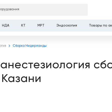
борудования
НДА
КТ
МРТ
Эндоскопия
Товары по а
огия
Сборка Нидерланды
 анестезиология сб
 Казани