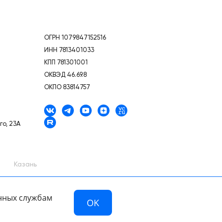
ОГРН 1079847152516
ИНН 7813401033
КПП 781301001
ОКВЭД 46.69.8
ОКПО 83814757
го, 23А
Казань
анных службам
OK
Разработано в компании —
dev
й офертой.