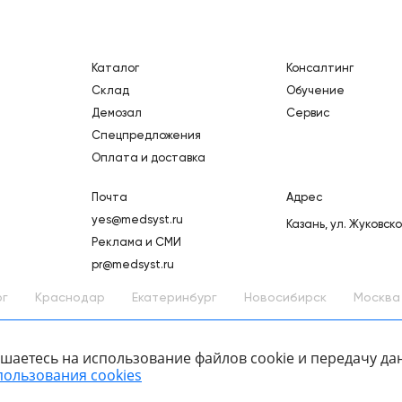
Каталог
Консалтинг
Склад
Обучение
Демозал
Сервис
Спецпредложения
Оплата и доставка
Почта
Адрес
yes@medsyst.ru
Казань,
ул. Жуковско
Реклама и СМИ
pr@medsyst.ru
рг
Краснодар
Екатеринбург
Новосибирск
Москва
лашаетесь на использование файлов cookie и передачу д
пользования cookies
ООО «Медицинские Системы и Технологии» © 2007 - 2026.
лог товаров
Сайт носит информационный характер и не является публично