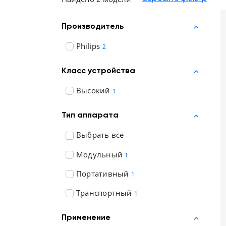
Отзывы о товарах
Производитель
8 (800) 500-90-93
Philips
2
Казань
Класс устройства
RU
EN
CN
AE
KG
Высокий
1
Тип аппарата
Выбрать всё
Модульный
1
Портативный
1
Транспортный
1
Применение