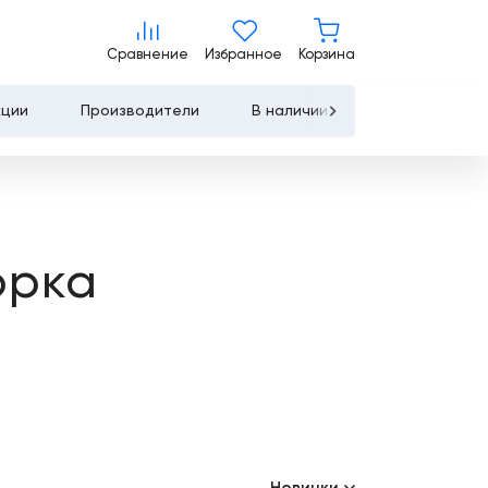
Сравнение
Избранное
Корзина
Сравнение
Избранное
Корзина
кции
Производители
В наличии
Контакты
Услуги
Лизинг
орка
Льготное
кредитование
Сервисное
обслуживание
Обучение