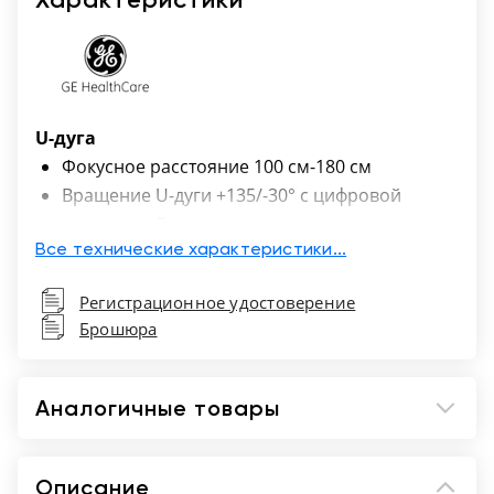
U-дуга
Фокусное расстояние 100 см-180 см
Вращение U-дуги +135/-30° с цифровой
индикацией угла
Консоль управления Touch screen
Все технические характеристики...
Вращение трубки +45/-240°
Регистрационное удостоверение
Коллиматор с фильтрами
Брошюра
Генератор/трубка
3 фазы 380-480VAC 50/60Hz
Аналогичные товары
Мощность 50кВт
Фокальные пятна 0.6/1.2 мм
Описание