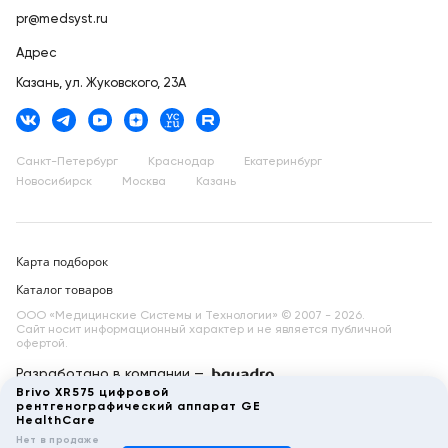
pr@medsyst.ru
Адрес
Казань,
ул. Жуковского, 23А
Санкт-Петербург
Краснодар
Екатеринбург
Новосибирск
Москва
Казань
Карта подборок
Каталог товаров
ООО «Медицинские Системы и Технологии» © 2007 - 2026.
Сайт носит информационный характер и не является публичной
офертой.
Разработано в компании —
dev
Brivo XR575 цифровой
рентгенографический аппарат GE
HealthCare
Нет в продаже