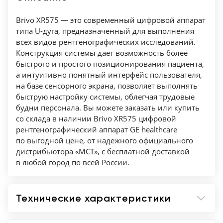
Цифровой плоскопанельный детектор
Brivo XR575 — это современный цифровой аппарат
Аморфный кремний
типа U-дуга, предназначенный для выполнения
41см x 41см
всех видов рентгенографических исследований.
Конструкция системы даёт возможность более
Консоль управления
быстрого и простого позиционирования пациента,
Цифровая станция с мышью и клавиатурой
а интуитивно понятный интерфейс пользователя,
19” ЖК монитор
на базе сенсорного экрана, позволяет выполнять
быструю настройку системы, облегчая трудовые
Руководство пользователя
будни персонала. Вы можете заказать или купить
DICOM 3.0 (Print, Worklist, SPS/PPS/MPPS)
со склада в наличии Brivo XR575 цифровой
рентгенографический аппарат GE healthcare
по выгодной цене, от надежного официального
дистрибьютора «МСТ», с бесплатной доставкой
в любой город по всей России.
Технические характеристики