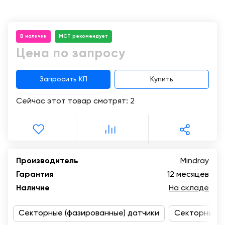
Консалтинг
Демозалы
Trade-
in
В наличии
МСТ рекомендует
Доставка
и
Цена по запросу
оплата
Запросить КП
Купить
Карьера
Сейчас этот товар смотрят:
2
Отзывы
о
товарах
Контакты
Производитель
Mindray
Гарантия
12 месяцев
8
Наличие
На складе
(800)
500-
90-
Секторные (фазированные) датчики
Секторные (
93