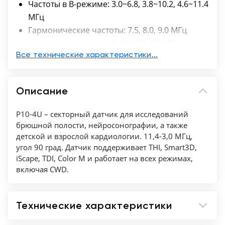
Частоты в B-режиме: 3.0~6.8, 3.8~10.2, 4.6~11.4
МГц
Гармонические частоты: 7.5, 8.0, 9.0 МГц
Частоты допплера: 4.0, 5.0, 5.7, 6.3 МГц
Глубина проникновения: 2-16.5 см
Все технические характеристики...
Угол сканирования: 90°
Количество элементов: 128
Описание
P10-4U – секторный датчик для исследований
брюшной полости, нейросонографии, а также
детской и взрослой кардиологии. 11,4-3,0 МГц,
угол 90 град. Датчик поддерживает THI, Smart3D,
iScape, TDI, Color M и работает на всех режимах,
включая CWD.
Технические характеристики