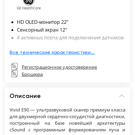
HD OLED-монитор 22"
Сенсорный экран 12"
4 активных порта для подключения датчиков
Программируемые протоколы выполнения
исследований Scan Assist (2D-стресс/ для
Все технические характеристики...
сердечной ресинхронизации (CRT)
Регистрационное удостоверение
Автоматизированный протокол выполнения
Брошюра
исследований Scan Assist Pro.
Технологии улучшения визуализации (UD
Clarity, HD Imaging, CPI, ATO, ASO, CTO)
Описание
Анатомический М-режим (в т.ч.
криволинейный AMM/Curved AMM).
Vivid E90 — ультразвуковой сканер премиум класса
TVI/Tissue Tracking (Режим цветового
для двухмерной сердечно-сосудистой диагностики,
построенный на базе новейшей архитектуры
тканевого допплера и оценки амплитуды
cSound с программным формированием луча и
смещения миокарда)