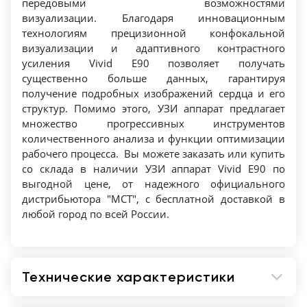
передовыми возможностями
Compound (многолучевое составное
визуализации. Благодаря инновационным
сканирование)
технологиям прецизионной конфокальной
Технология конфокальной визуализации
визуализации и адаптивного контрастного
усиления Vivid E90 позволяет получать
Технология «виртуальной верхушки»,
существенно больше данных, гарантируя
расширение ближнего поля визуализации на
получение подробных изображений сердца и его
секторном датчике
структур. Помимо этого, УЗИ аппарат предлагает
Технология "виртуального конвекса",
множество прогрессивных инструментов
расширение дистальной зоны на линейном
количественного анализа и функции оптимизации
датчике
рабочего процесса. Вы можете заказать или купить
со склада в наличии УЗИ аппарат Vivid E90 по
Панорамное сканирование (LOGIQView)
выгодной цене, от надежного официального
Программа автоматического и ручного
дистрибьютора "МСТ", с бесплатной доставкой в
анализа данных тканевого допплера,
любой город по всей России.
контрастных исследований, СтрессЭхоКГ (Q-
Analysis – Qstress, QTVI, QContrast)
Технологии улучшенной визуализации
Технические характеристики
сосудов и сосудистого кровотока (B-flow
/BFI/Speckle Reduce)