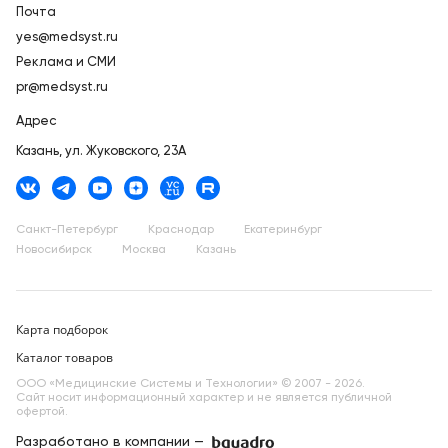
Почта
yes@medsyst.ru
Реклама и СМИ
pr@medsyst.ru
Адрес
Казань,
ул. Жуковского, 23А
Санкт-Петербург
Краснодар
Екатеринбург
Новосибирск
Москва
Казань
Карта подборок
Каталог товаров
ООО «Медицинские Системы и Технологии» © 2007 - 2026.
Сайт носит информационный характер и не является публичной
офертой.
Разработано в компании —
dev