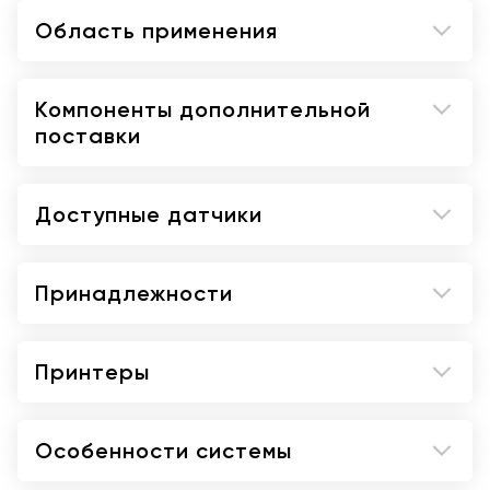
Z-Scores для педиатрии (экспертная оценка
Область применения
развития сердечно-сосудистой системы
плода)
Раcширенный пакет создания отчетов (с
Компоненты дополнительной
поддержкой структуры отчетов DICOM,
поставки
EchoPAC)
Структурированные системы отчетов для
сердечно-сосудистых исследований,
Доступные датчики
сердечной недостаточности
Расширенный пакет опций совместимости в
Принадлежности
формате DICOM (DICOM Connectivity Pack)
Настраиваемый режим записи/обработки
ретро-/проспективной кинопетли.
Принтеры
Модуль контрастного исследования полости
ЛЖ (LVO Contrast)
Особенности системы