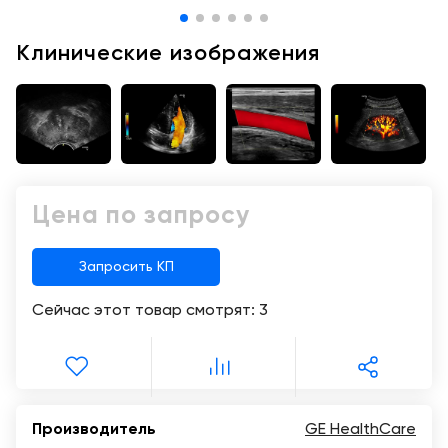
Консалтинг
Демозалы
Клинические изображения
Trade-
in
Доставка
и
оплата
Карьера
Цена по запросу
Отзывы
о
товарах
Запросить КП
Сейчас этот товар смотрят:
3
Контакты
8
(800)
500-
90-
Производитель
GE HealthCare
93