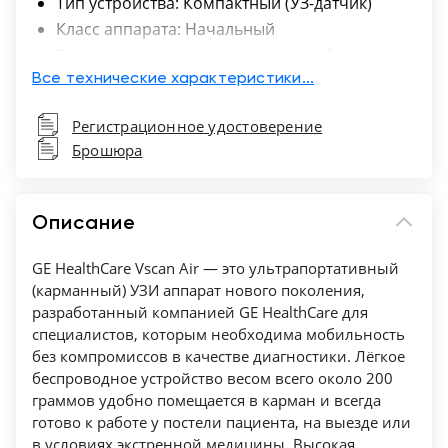
Тип устройства: Компактный (УЗ-датчик)
Класс аппарата: Начальный
Виды поддерживаемых датчиков: Линейный,
Секторный фазированный взрослый
Все технические характеристики...
Типы поддерживаемых датчиков: Нет
Регистрационное удостоверение
Кабель USB
Брошюра
Батарея: Да
Описание
GE HealthCare Vscan Air — это ультрапортативный
(карманный) УЗИ аппарат нового поколения,
разработанный компанией GE HealthCare для
специалистов, которым необходима мобильность
без компромиссов в качестве диагностики. Лёгкое
беспроводное устройство весом всего около 200
граммов удобно помещается в карман и всегда
готово к работе у постели пациента, на выезде или
в условиях экстренной медицины. Высокая