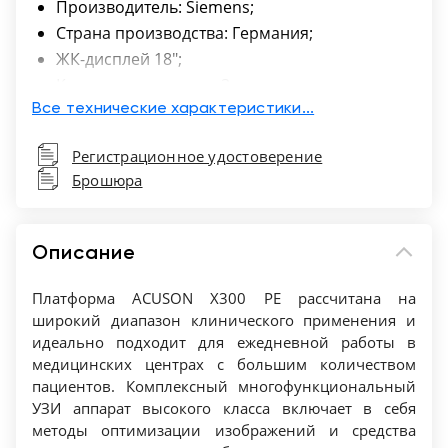
Производитель: Siemens;
Страна производства: Германия;
ЖК-дисплей 18";
Количество портов - 3;
M-Mode;
Все технические характеристики...
Общие расчеты;
Регистрационное удостоверение
Акушерско-гинекологические расчеты;
Брошюра
Кардиологические расчеты;
3D/4D объемная визуализация;
CW постоянно-волновой, PW импульсно-
Описание
волновой, энергетический, тканевой,
цветной допплер;
Платформа ACUSON X300 PE рассчитана на
Тканевая гармоника и цветовое
широкий диапазон клинического применения и
идеально подходит для ежедневной работы в
допплеровское картирование;
медицинских центрах с большим количеством
Стресс-эхокардиография и ЭКГ модуль;
пациентов. Комплексный многофункциональный
Advanced SieClear, Cadence, Auto Left Heart
УЗИ аппарат высокого класса включает в себя
technology;
методы оптимизации изображений и средства