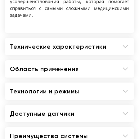
Arterial Health Package, Auto OB
усовершенствования работы, которая помогает
справиться с самыми сложными медицинскими
measurements;
задачами.
Clarify VE, Dynamic Tissue Contrast
Enchancement;
CD/DVD;
DICOM.
Технические характеристики
Область применения
Технологии и режимы
Доступные датчики
Преимущества системы