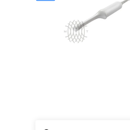
Отзывы о товарах
8 (800) 500-90-93
Казань
RU
EN
CN
AE
KG