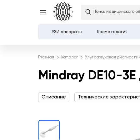
Mindray DE10-3E датчи
Поиск медицинского о
внутриполостной
УЗИ аппараты
Косметология
Каталог
Главная
Каталог
Ультразвуковая диагности
О компании
Mindray DE10-3E
Услуги
Описание
Технические характерис
Демозалы
Доставка и оплата
Карьера