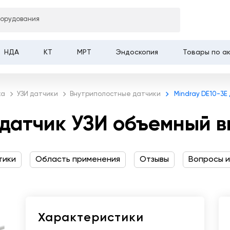
к УЗИ объемный
борудования
НДА
КТ
МРТ
Эндоскопия
Товары по а
ка
УЗИ датчики
Внутриполостные датчики
Mindray DE10-3E
 датчик УЗИ объемный 
тики
Область применения
Отзывы
Вопросы и
Характеристики