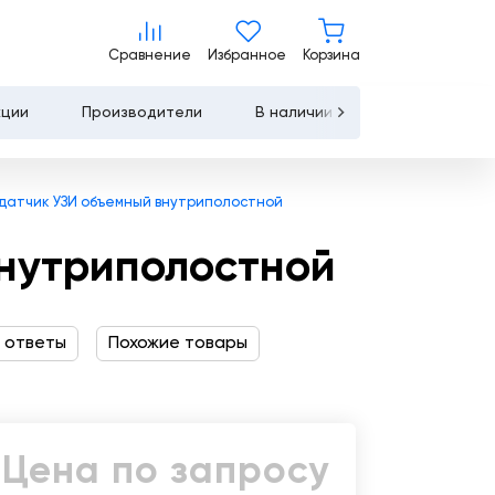
Цена по запросу
Сравнение
Избранное
Корзина
Сравнение
Избранное
Корзина
Запросить КП
Купить
кции
Производители
В наличии
Контакты
Услуги
 датчик УЗИ объемный внутриполостной
Лизинг
внутриполостной
Льготное
кредитование
 ответы
Похожие товары
Сервисное
обслуживание
Обучение
Цена по запросу