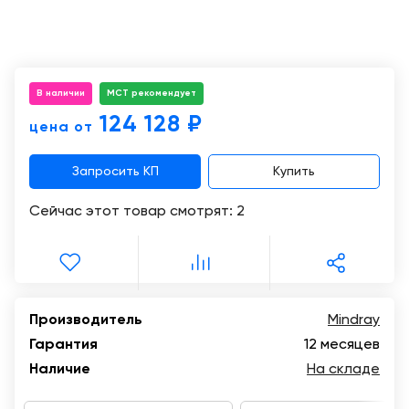
Консалтинг
Демозалы
Trade-
in
Доставка
и
В наличии
МСТ рекомендует
оплата
124 128 ₽
цена от
Карьера
Запросить КП
Купить
Отзывы
Сейчас этот товар смотрят:
2
о
товарах
Контакты
Производитель
Mindray
8
Гарантия
12 месяцев
(800)
500-
Наличие
На складе
90-
93