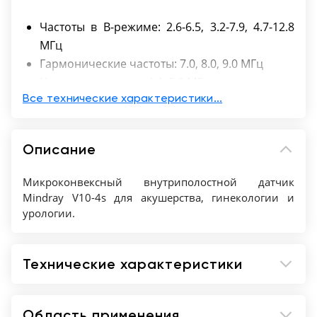
Частоты в B-режиме: 2.6-6.5, 3.2-7.9, 4.7-12.8
МГц
Гармонические частоты: 7.0, 8.0, 9.0 МГц
Частоты допплера: 4.4, 5.0 МГц
Совместимая биопсийная насадка NGB-004
Все технические характеристики...
Глубина проникновения: 1.8–29.6 см
Угол сканирования: 180°
Описание
Радиус кривизны: 11 мм
Количество элементов: 160
Микроконвексный внутриполостной датчик
Mindray V10-4s для акушерства, гинекологии и
урологии.
Технические характеристики
Область применения