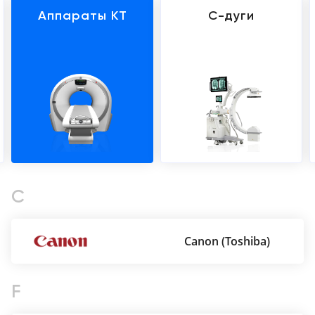
Консалтинг
Аппараты КТ
С-дуги
Демозалы
Trade-
in
Доставка
и
оплата
Карьера
Отзывы
о
товарах
C
Контакты
Canon (Toshiba)
8
(800)
500-
F
90-
93