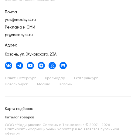
Звонок по России бесплатно
Почта
yes@medsyst.ru
Реклама и СМИ
pr@medsyst.ru
Адрес
Казань,
ул. Жуковского, 23А
Санкт-Петербург
Краснодар
Екатеринбург
Новосибирск
Москва
Казань
Карта подборок
Каталог товаров
ООО «Медицинские Системы и Технологии» © 2007 - 2026.
Сайт носит информационный характер и не является публичной
офертой.