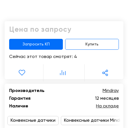
Консалтинг
Демозалы
Trade-
in
Доставка
Цена по запросу
и
оплата
Запросить КП
Купить
Карьера
Сейчас этот товар смотрят:
4
Отзывы
о
товарах
Контакты
Производитель
Mindray
Гарантия
12 месяцев
8
Наличие
На складе
(800)
500-
Конвексные датчики
90-
Конвексные датчики Mindray
93