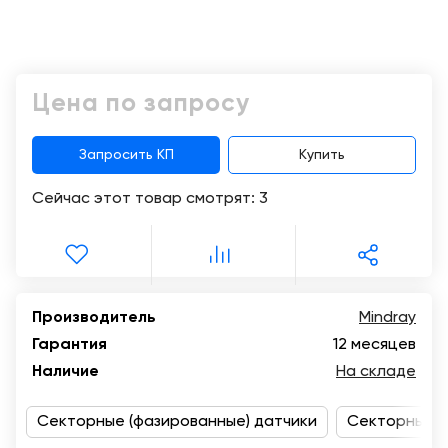
Консалтинг
Демозалы
Trade-
in
Доставка
Цена по запросу
и
оплата
Запросить КП
Купить
Карьера
Сейчас этот товар смотрят:
3
Отзывы
о
товарах
Контакты
Производитель
Mindray
Гарантия
12 месяцев
8
Наличие
На складе
(800)
500-
Секторные (фазированные) датчики
90-
Секторные (
93