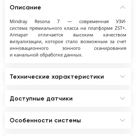
TCP (трансцеребральная плоскость),
Описание
Большая Цистерна и Ширина Бокового
Желудочка, MSP (медиальная сагиттальная
Mindray Resona 7 — современная УЗИ-
плоскость), TVP (трансвентрикулярная
система премиального класса на платформе ZST+.
плоскость), получаемые в них измерения
Аппарат отличается высоким качеством
(БПР, ОГ, ЛЗР).
визуализации, которое стало возможным за счет
Метод обработки данных (технология ZSТ
инновационного зонного сканирования
и канальной обработке данных.
позволяет преобразовывать ультразвуковые
параметры. Технология дает возможность
получить улучшенные акустические
Технические характеристики
изображения и канальное представление
данных, компенсацию скорости звука и
динамическую фокусировку пикселей.
Доступные датчики
Smart OB/NT (автоматическое измерение
параметров фетометрии)
Регулировка высоты электронная
Особенности системы
Когерентный пространственный синтез
(дальнейшее улучшение качества