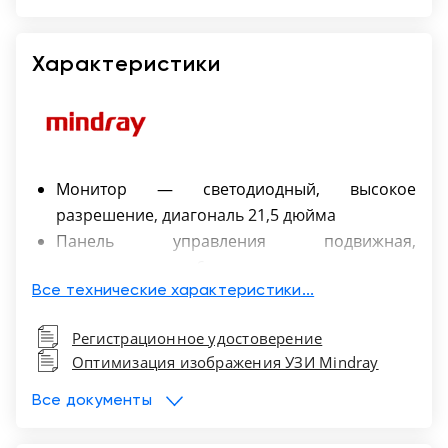
Характеристики
Монитор — светодиодный, высокое
разрешение, диагональ 21,5 дюйма
Панель управления подвижная,
ориентируемая в 6 плоскостях.
Smart Planes
Все технические характеристики...
Увеличивает точность, автоматизирует
Регистрационное удостоверение
рабочий процесс. Возможность мгновенного
Оптимизация изображения УЗИ Mindray
получения стандартных плоскостей
сканирования: TTP (трансталамическая
Все документы
плоскость), Поперечный Диаметр Мозжечка,