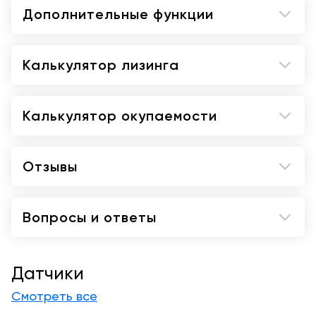
Дополнительные функции
изображения при пространственном
объединении)
Сенсорный экран (поворотный, с функцией
Калькулятор лизинга
распознавания жестов, диагональ 12,1
дюйма)
Динамическая фокусировка пикселей
Калькулятор окупаемости
Обеспечивает однородность изображения
всей области сканирования на уровне
пикселей.
Отзывы
Область HD (более четкое изображение в
пределах области интереса)
Вопросы и ответы
Бесштырьковый разъем датчика со световым
индикатором
Компенсация скорости звука (в основе лежит
ретроспективный анализ всех данных
Датчики
каналов, которые хранятся в памяти.
Смотреть все
Возможность выбора оптимальной скорости